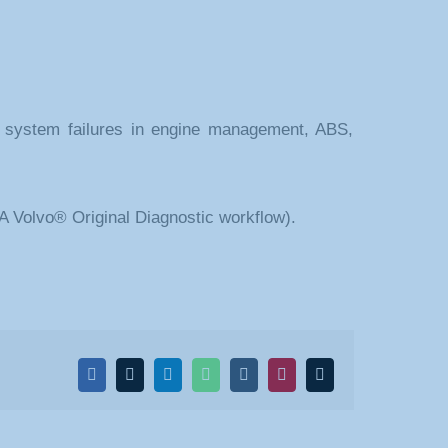
c system failures in engine management, ABS,
DA Volvo® Original Diagnostic workflow).
Facebook
X
LinkedIn
WhatsApp
Tumblr
Pinterest
Email