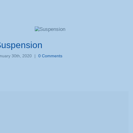
uspension
Gear
nuary 30th, 2020
|
0 Comments
January 3