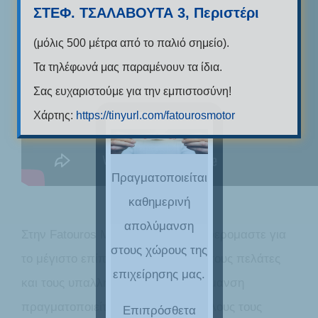
ΣΤΕΦ. ΤΣΑΛΑΒΟΥΤΑ 3, Περιστέρι
(μόλις 500 μέτρα από το παλιό σημείο).
Τα τηλέφωνά μας παραμένουν τα ίδια.
Σας ευχαριστούμε για την εμπιστοσύνη!
Χάρτης:
https://tinyurl.com/fatourosmotor
Πραγματοποιείται
καθημερινή
απολύμανση
Στην Fatouros Motor Service ενδιαφερομαστε για
στους χώρους της
το μέγιστο επίπεδο ασφάλειας για τους πελάτες
επιχείρησης μας.
και τους υπαλλήλους μας, η απολύμανση
πραγματοποιείται καθημερινά σε όλους τους
Επιπρόσθετα