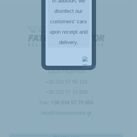
In addition, we
disinfect our
customers' cars
upon receipt and
delivery.
Λ.Κηφισού 156
12131 Περιστέρι
+30 210 57 50 118
+30 210 57 70 656
Fax:
+30 210 57 70 653
info@fatourosmotor.gr