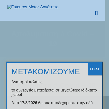
Μετάβαση
στο
περιεχόμενο
Απολύμανση # Covid –
19
ΜΕΤΑΚΟΜΙΖΟΥΜΕ
CLOSE
Αγαπητοί πελάτες,
Απολύμανση # Covid – 19
το συνεργείο μεταφέρεται σε μεγαλύτερο ιδιόκτητο
χώρο!
Από
17/8/2026
θα σας υποδεχόμαστε στην οδό