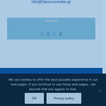
info@fatourosmotor.gr
Social
© Copyright
2026 | Fatouros Motor | Volvo Service |
Privacy
We use cookies to offer the best possible expierence in our
Policy
web pages. If you continue to use these web pages , we
assume that you aggree to that.
Facebook
OK
Privacy policy